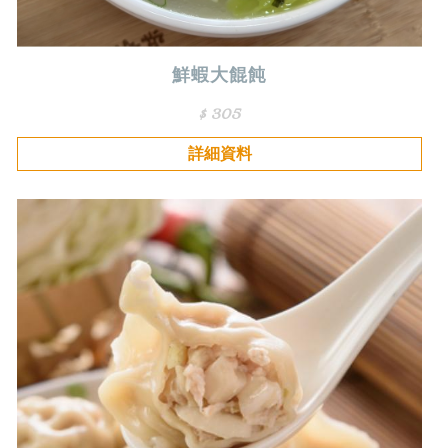
鮮蝦大餛飩
$ 305
詳細資料