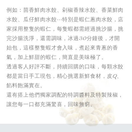
例如：茴香鮮肉水餃、剁椒香辣水餃、香菜鮮肉
水餃、瓜仔鮮肉水餃⋯特別是蝦仁蔥肉水餃，店
家採用整隻的蝦仁，每隻蝦都需經過挑沙腸，挑
完沙腸洗淨，還需調味，冰過30分鐘後，才開
始包，這樣整隻蝦才會入味，煮起來青蔥的香
氣，加上鮮甜的蝦仁，簡直是美味極了。
透過客人好評不斷，持續回購的口味，每顆水餃
都是當日手工現包，精心挑選新鮮食材，皮Q、
餡料飽滿實在。
還有搭上他們獨家調配的特調醬料及特製辣椒，
讓您每一口都充滿驚喜，回味無窮。