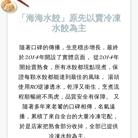
「海海水餃」原先以賣冷凍
水餃為主
隨著口碑的傳播，生意穩步增長，最終
於2014年開設了實體店面，
從2014年
開始賣熟食，所有水餃都現點現煮，保
證每顆水餃都能達到最佳的風味，
湯頭
使用RO逆滲透水，乾淨又衛生，烹煮流
程順暢絕不馬虎，品質安全有保障。
又
隨著多年來老饕的口碑相傳，名氣遠
播，累積了來自全台的大量冷凍宅配，
於是店家把熟食部分收掉，全部已提供
冷凍水餃為主。